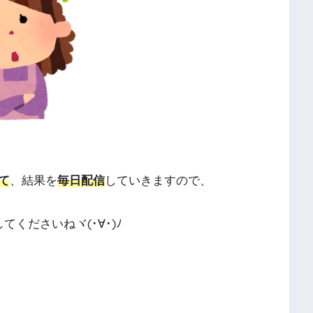
て
、結果を
毎日配信
していきますので、
してくださいねヾ(･∀･)ﾉ