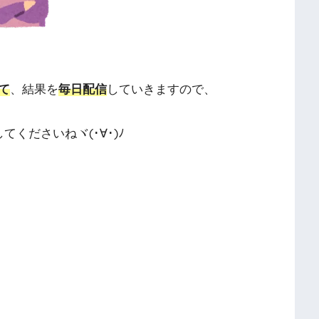
て
、結果を
毎日配信
していきますので、
してくださいねヾ(･∀･)ﾉ