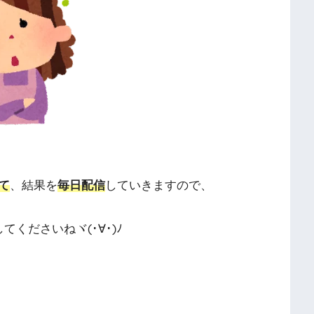
て
、結果を
毎日配信
していきますので、
してくださいねヾ(･∀･)ﾉ