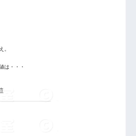
え。
値は・・・