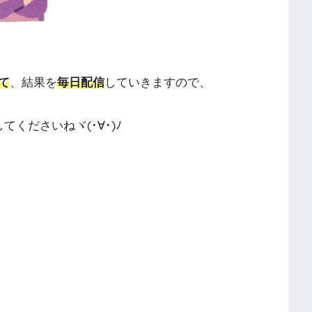
て
、結果を
毎日配信
していきますので、
してくださいねヾ(･∀･)ﾉ