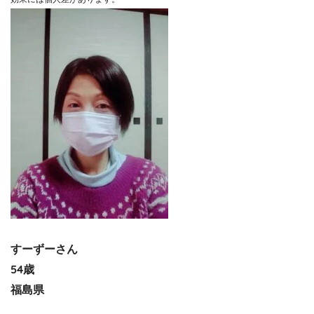
すーずーさん
54歳
福島県