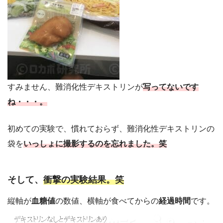
すみません、難消化性デキストリンが
写ってないです
ね・・・。
初めての実験で、慣れておらず、難消化性デキストリンの
袋を
いっしょに撮影するのを忘れました。笑
そして、
衝撃の実験結果。笑
縦軸が
血糖値
の数値、横軸が食べてからの
経過時間
です。