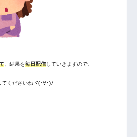
て
、結果を
毎日配信
していきますので、
してくださいねヾ(･∀･)ﾉ