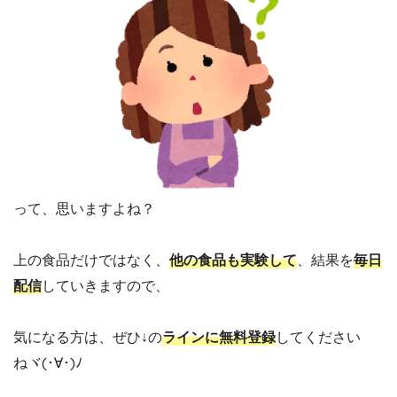
って、思いますよね？
上の食品だけではなく、
他の食品も実験して
、結果を
毎日
配信
していきますので、
気になる方は、ぜひ↓の
ラインに無料登録
してください
ねヾ(･∀･)ﾉ