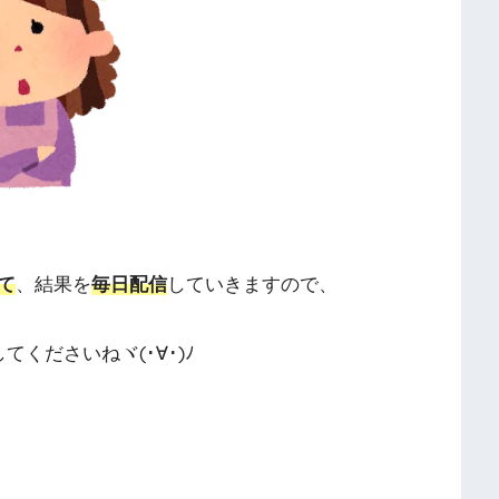
て
、結果を
毎日配信
していきますので、
してくださいねヾ(･∀･)ﾉ