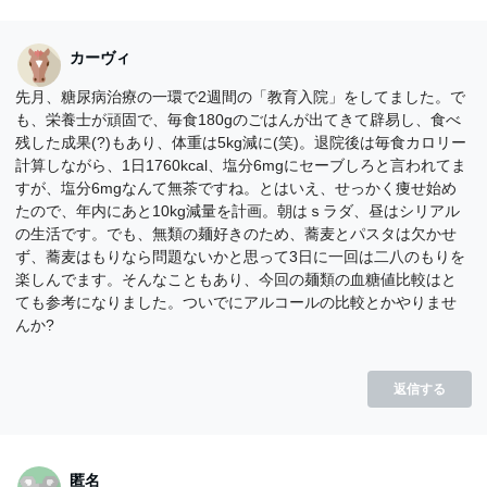
カーヴィ
先月、糖尿病治療の一環で2週間の「教育入院」をしてました。で
も、栄養士が頑固で、毎食180gのごはんが出てきて辟易し、食べ
残した成果(?)もあり、体重は5kg減に(笑)。退院後は毎食カロリー
計算しながら、1日1760kcal、塩分6mgにセーブしろと言われてま
すが、塩分6mgなんて無茶ですね。とはいえ、せっかく痩せ始め
たので、年内にあと10kg減量を計画。朝はｓラダ、昼はシリアル
の生活です。でも、無類の麺好きのため、蕎麦とパスタは欠かせ
ず、蕎麦はもりなら問題ないかと思って3日に一回は二八のもりを
楽しんでます。そんなこともあり、今回の麺類の血糖値比較はと
ても参考になりました。ついでにアルコールの比較とかやりませ
んか?
返信する
匿名