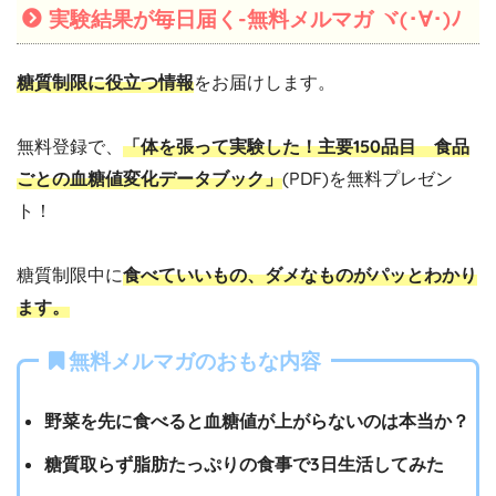
実験結果が毎日届く-無料メルマガ ヾ(･∀･)ﾉ
糖質制限に役立つ情報
をお届けします。
無料登録で、
「体を張って実験した！主要150品目 食品
ごとの血糖値変化データブック」
(PDF)を無料プレゼン
ト！
糖質制限中に
食べていいもの、ダメなものがパッとわかり
ます。
無料メルマガのおもな内容
野菜を先に食べると血糖値が上がらないのは本当か？
糖質取らず脂肪たっぷりの食事で3日生活してみた