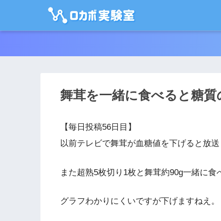
舞茸を一緒に食べると糖質
【毎日投稿56日目】
以前テレビで舞茸が血糖値を下げると放送
また超熟5枚切り1枚と舞茸約90g一緒に食
グラフわかりにくいですが下げますねえ。