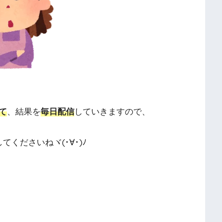
て
、結果を
毎日配信
していきますので、
してくださいねヾ(･∀･)ﾉ