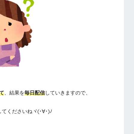
て
、結果を
毎日配信
していきますので、
してくださいねヾ(･∀･)ﾉ