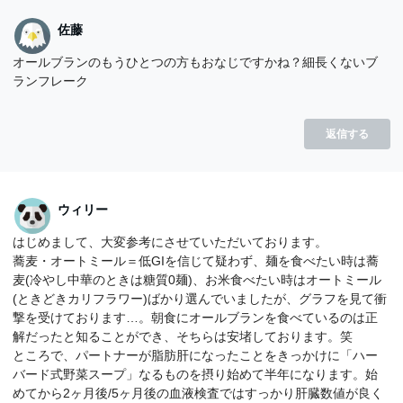
佐藤
オールブランのもうひとつの方もおなじですかね？細長くないブ
ランフレーク
返信する
ウィリー
はじめまして、大変参考にさせていただいております。
蕎麦・オートミール＝低GIを信じて疑わず、麺を食べたい時は蕎
麦(冷やし中華のときは糖質0麺)、お米食べたい時はオートミール
(ときどきカリフラワー)ばかり選んでいましたが、グラフを見て衝
撃を受けております…。朝食にオールブランを食べているのは正
解だったと知ることができ、そちらは安堵しております。笑
ところで、パートナーが脂肪肝になったことをきっかけに「ハー
バード式野菜スープ」なるものを摂り始めて半年になります。始
めてから2ヶ月後/5ヶ月後の血液検査ではすっかり肝臓数値が良く