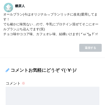
糖尿人
オールブラン(今はオリジナル→ブランリッチに改名)愛用してま
す！
でも確かに味気ない…ので、牛乳にプロテイン混ぜてそこにオー
ルブランぶち込んでます(笑)
チョコ味やココア味、カフェオレ味、結構いけます( *˙ω˙*)و ｸﾞｯ!
返信する
コメントお気軽にどうぞヾ(･∀･)ﾉ
コメント
※